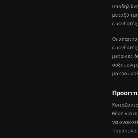
υποδηλώνου
μεταξύ τμ
επενδυτές
Οι απαιτήσ
επενδυτές 
μετρικές δ
αυξημένη ε
μακροπρόθ
Προοπτι
Κοιτάζοντα
θέση για σ
να ανακατε
παρακολού