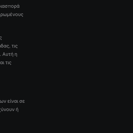
 διασπορά
μερωμένους
ς
δας, τις
. Αυτή η
ι τις
ων είναι σε
χύνουν ή