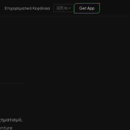
Επιχειρηματικά Κεφάλαια
Get App
🇬🇷 EL
χηματισμό,
enture