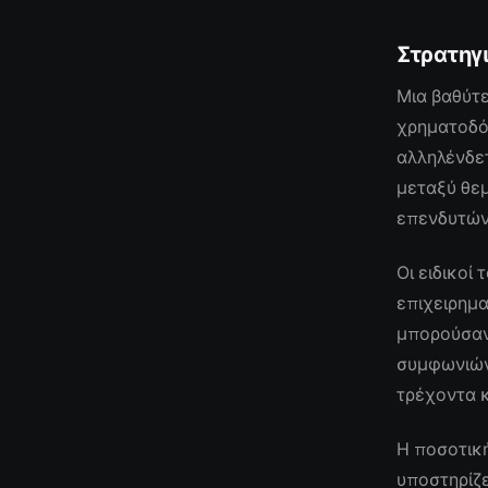
Στρατηγ
Μια βαθύτε
χρηματοδότ
αλληλένδε
μεταξύ θε
επενδυτών 
Οι ειδικοί
επιχειρημα
μπορούσαν
συμφωνιών
τρέχοντα 
Η ποσοτικ
υποστηρίζε