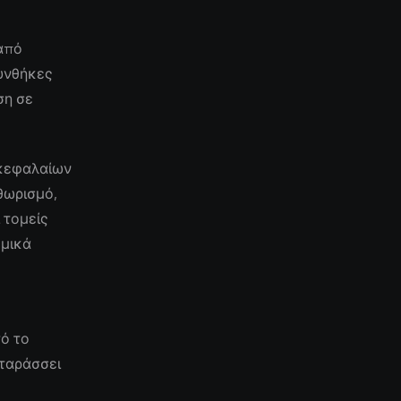
από
υνθήκες
ση σε
 κεφαλαίων
θωρισμό,
 τομείς
ομικά
ο
τό το
αταράσσει