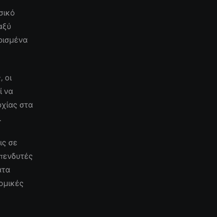
σικό
αξύ
ρισμένα
 οι
ί να
ρχίας στα
.
ις σε
επενδυτές
ατα
ομικές