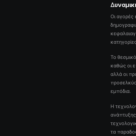
Δυναμικ
Οι αγορές
δημογραφι
κεφαλαιαγ
κατηγορίες
Το θεσμικό
καθώς οι 
αλλά οι πρ
προσελκύο
εμπόδια.
Η τεχνολογ
ανάπτυξης,
τεχνολογικ
τα παραδοσ