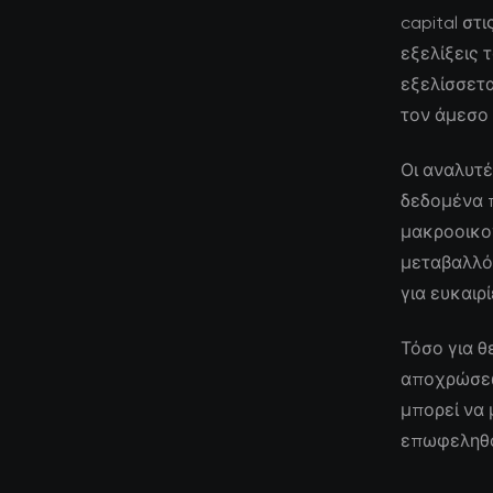
capital στ
εξελίξεις
εξελίσσετα
τον άμεσο
Οι αναλυτέ
δεδομένα 
μακροοικο
μεταβαλλό
για ευκαιρ
Τόσο για θ
αποχρώσεων
μπορεί να 
επωφεληθο