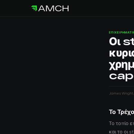
ΕΠΙΧΕΙΡΗΜΑΤΙ
Οι s
κυρι
χρη
capi
James Wright
Το Τρέχο
Το τοπίο ε
και το οι 