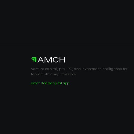
Venture capital, pre-IPO, and investment intelligence for
forward-thinking investors.
amch.ltd
amcapital.app
RISK DISCLOSURE & LEGAL NOTICE