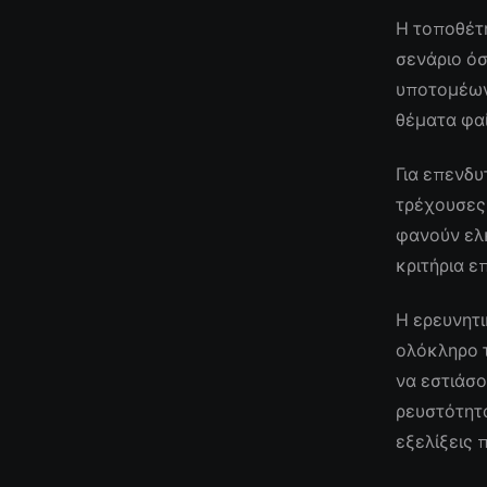
Η τοποθέτ
σενάριο όσ
υποτομέων
θέματα φαί
Για επενδυ
τρέχουσες
φανούν ελκ
κριτήρια ε
Η ερευνητι
ολόκληρο 
να εστιάσο
ρευστότητα
εξελίξεις