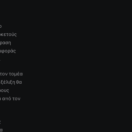
ο
ρκετούς
δραση
ριφοράς
.
 τον τομέα
εξέλιξη θα
ρους
α από τον
ς
να