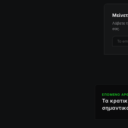
Μείνετ
Λάβετε τ
σας.
ΕΠΌΜΕΝΟ ΆΡ
Τα κρατικ
σημαντικο