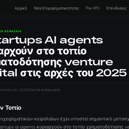
Αρχική
Νέα Επιχειρηματικότητας
Pre-IPO
Επενδύσεις
ΚΆ ΚΕΦΆΛΑΙΑ
tartups AI agents
αρχούν στο τοπίο
ματοδότησης venture
tal στις αρχές του 2025
January 06, 2025
3 λεπτά ανάγνωσης
ν Τοπίο
πιχειρηματικών κεφαλαίων έχει υποστεί σημαντικό μετασ
startups ai agents κυριαρχούν στο τοπίο χρηματοδότησης v