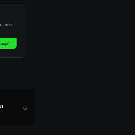
ο email
ραφή
αι
↓