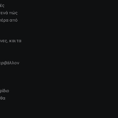
κές
τενά πώς
 πέρα από
ες, και τα
εριβάλλον
ρίδιο
 θα