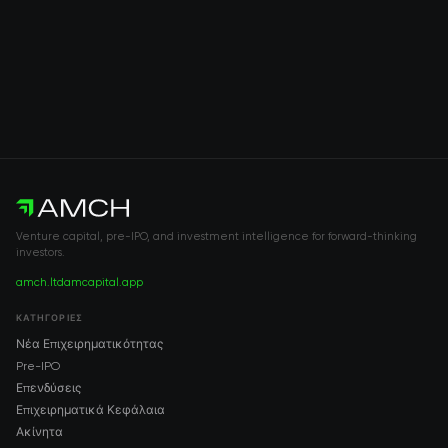
Venture capital, pre-IPO, and investment intelligence for forward-thinking
investors.
amch.ltd
amcapital.app
ΚΑΤΗΓΟΡΊΕΣ
Νέα Επιχειρηματικότητας
Pre-IPO
Επενδύσεις
Επιχειρηματικά Κεφάλαια
Ακίνητα